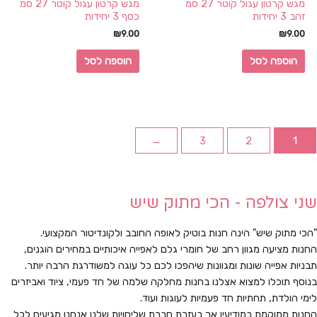
מגש קרטון עגול קוטר 27 סמ
מגש קרטון עגול קוטר 27 סמ
זהב 3 יחידות
כסף 3 יחידות
₪
9.00
₪
9.00
הוספה לסל
הוספה לסל
←
3
2
1
ני צולפה - הכי מתוק שיש
הכי מתוק שיש" הינה חנות בוטיק לאופה החובב ולקונדיטור המקצועי.
חנות מציעה מגוון רחב של חומרי גלם לאפייה איכותיים במחירים הוגנים,
בניות אפייה שונות ומגוונות שיהפכו לכם כל עוגה למשודרגת הרבה יותר.
נוסף תוכלו למצוא אצלנו בחנות מחלקה שלמה של חד פעמי, ציוד ואביזרים
ימי הולדת, תחתיות חד פעמיות לעוגות ועוד.
חנות ממוקמת במודיעין אך בעזרת חברת שליחויות שלנו אנחנו מגיעים לכל