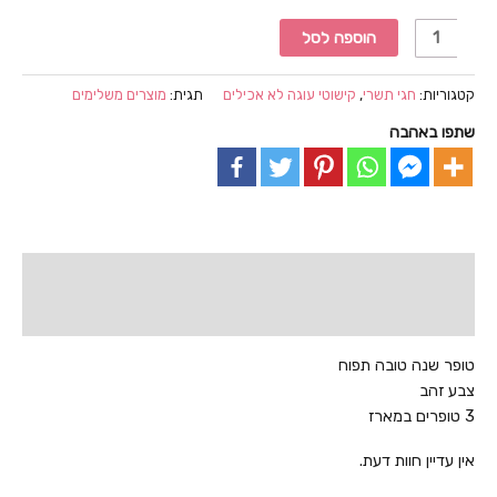
כמות
הוספה לסל
של
טופר
קטגוריות:
חגי תשרי
,
קישוטי עוגה לא אכילים
תגית:
מוצרים משלימים
שנה
שתפו באהבה
טובה
תפוח
3
יחידות
תיאור
חוות דעת (0)
טופר שנה טובה תפוח
צבע זהב
3 טופרים במארז
אין עדיין חוות דעת.