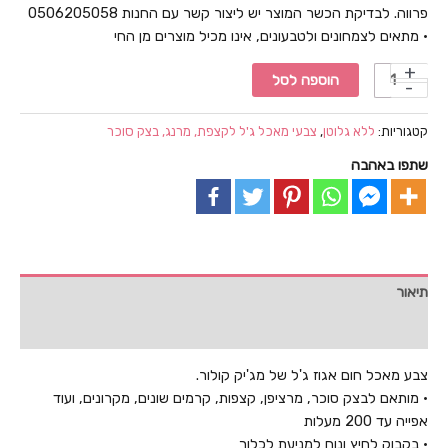
פרווה. לבדיקת הכשר המוצר יש ליצור קשר עם החנות 0506205058
• מתאים לצמחונים ולטבעונים, אינו מכיל מוצרים מן החי
כמות
הוספה לסל
של
צבע
קטגוריות:
ללא גלוטן
,
צבעי מאכל ג'ל לקצפת, מרנג, בצק סוכר
מאכל
שתפו באהבה
חום
אגוז
מג'יק
קולור
תיאור
חוות דעת (0)
צבע מאכל חום אגוז ג'ל של מג'יק קולור.
• מותאם לבצק סוכר, מרציפן, קצפות, קרמים שונים, מקרונים, ועוד
אפייה עד 200 מעלות
• בקבוק לחיץ ונוח למניעת לכלוך