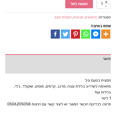
כמות
הוספה לסל
של
תמצית
קטגוריות:
סיטונאים
,
שבועות
,
תמציות טעם
בטעם
שתפו באהבה
וניל
1
ליטר
תיאור
חוות דעת (0)
תמצית בטעם וניל
מתאימה לשדרוג בלילת עוגה, מרנג, קרמים, מוסים, שוקולד, ג'לי,
גלידות ועוד
1 ליטר
פרווה. לבדיקת הכשר המוצר יש ליצור קשר עם החנות 0506205058