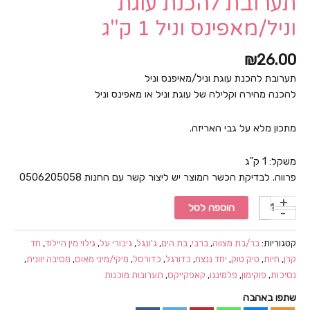
תערובת להכנת עוגת
וניל/מאפינס וניל 1 ק"ג
₪
26.00
תערובת להכנת עוגת וניל/מאיפנס וניל
להכנה מהירה וקלילה של עוגת וניל או מאפינס וניל
מתכון מלא על גבי האריזה.
משקל: 1 ק"ג
פרווה. לבדיקת הכשר המוצר יש ליצור קשר עם החנות 0506205058
כמות
הוספה לסל
של
תערובת
קטגוריות:
בר/בת מצווה
,
ברבי
,
בת הים
,
ג'ונגל
,
גיבורי על
,
גילוי מין היילוד
,
חד
להכנת
קרן
,
חיות
,
טיק טוק
,
יחד ננצח
,
כדורגל
,
כדורסל
,
מיקי/מיני מאוס
,
מסיבה יוונית
,
עוגת
נסיכות
,
פוקימון
,
פלמינגו
,
קאפקייקס
,
תערובות מוכנות
וניל/מאפינס
שתפו באהבה
וניל