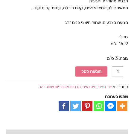
תבנית מהודרת וחגיגית
מתאימה לקינוחים אישיים, קרם בורלה, עוגות קרות ועוד..
מגיעה בצבעים: שחור חיצוני פנים זהב
גודל:
16-9 ס"מ
גובה: 3 ס"מ
כמות
הוספה לסל
של
100
קטגוריות:
יחד ננצח
,
סיטונאים
,
תבניות אלומיניום שחור זהב
יחידות
שתפו באהבה
תבנית
אלומניום
חצי
איינגליש
שחור
נמוך